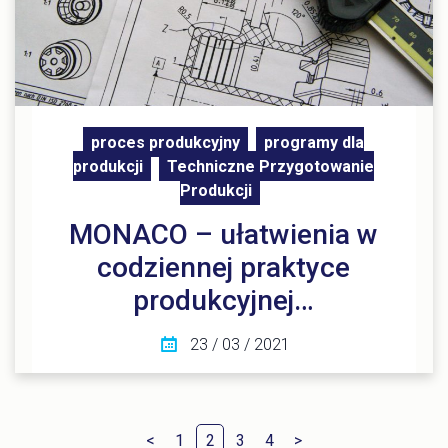
proces produkcyjny
programy dla
produkcji
Techniczne Przygotowanie
Produkcji
MONACO – ułatwienia w
codziennej praktyce
produkcyjnej…
23 / 03 / 2021
<
1
2
3
4
>