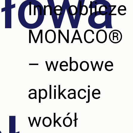
łowa
Inne oblicze
MONACO®
– webowe
aplikacje
wokół