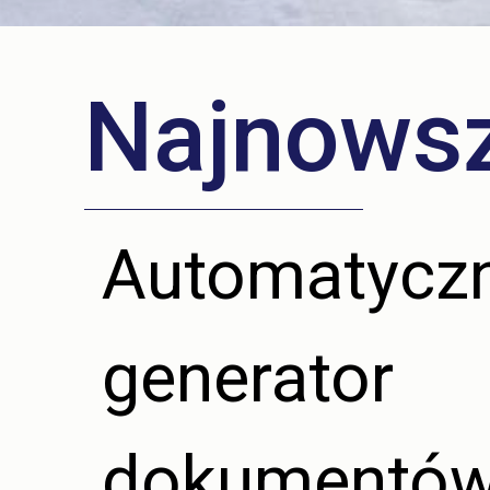
Najnows
Automatycz
generator
dokumentó