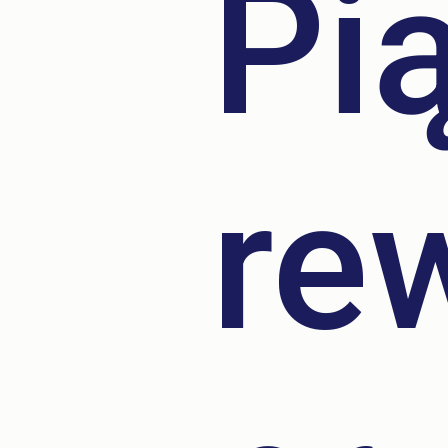
Pi
re