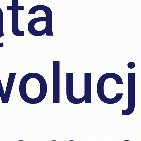
ąta
woluc