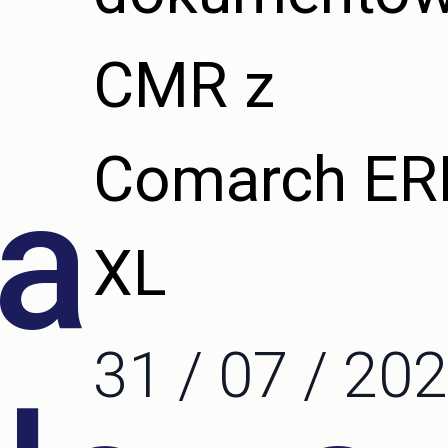
CMR z
Comarch ER
ja
XL
31 / 07 / 20