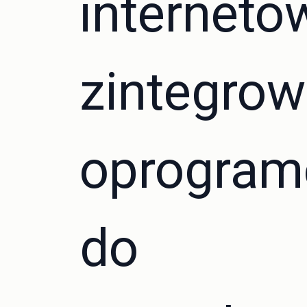
interneto
zintegro
oprogram
do