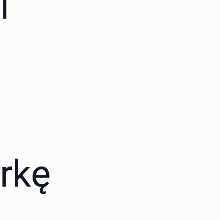
i
rkę