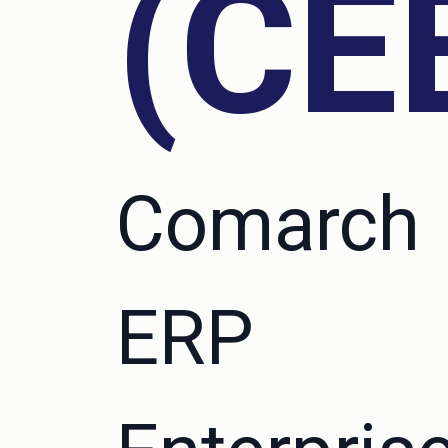
(CE
Comarch
ERP