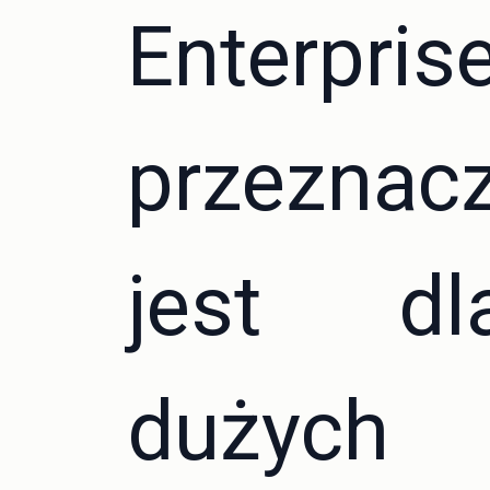
Enterpris
przeznac
jest dl
dużych