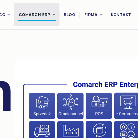
CO
COMARCH ERP
BLOG
FIRMA
KONTAKT
XL
Enterprise (CEE)
Optima
arch
Altum