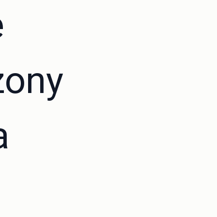
e
zony
a