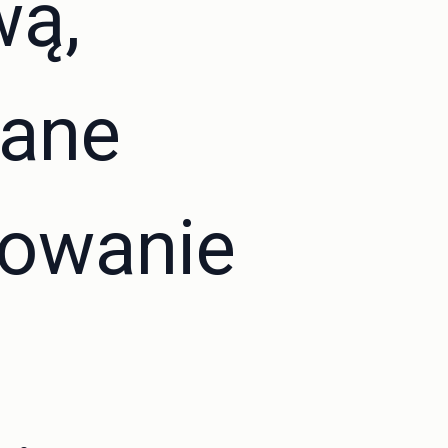
wą,
wane
owanie