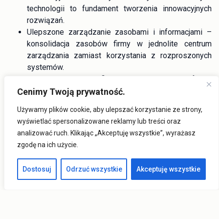
technologii to fundament tworzenia innowacyjnych
rozwiązań.
Ulepszone zarządzanie zasobami i informacjami –
konsolidacja zasobów firmy w jednolite centrum
zarządzania zamiast korzystania z rozproszonych
systemów.
Wzrost zysków – firmy, które wdrażają cyfrową
transformację, często odnotowują wzrost dochodów.
Cenimy Twoją prywatność.
Spełnienie wymogów regulacyjnych – wielu
Używamy plików cookie, aby ulepszać korzystanie ze strony,
producentów musi spełniać regulacje branżowe
wyświetlać spersonalizowane reklamy lub treści oraz
bezpieczeństwa, jakości, dystrybucji czy kwalifikacji
analizować ruch. Klikając „Akceptuję wszystkie”, wyrażasz
pracowników. Aby sprostać tym wymaganiom, firmy
zgodę na ich użycie.
muszą mieć lepszy dostęp do danych o swoich
produktach i procesach. Pomagają w tym liczne
Dostosuj
Odrzuć wszystkie
Akceptuję wszystkie
narzędzia cyfrowe.
Etapy realizacji
transformacji cyfrowej.