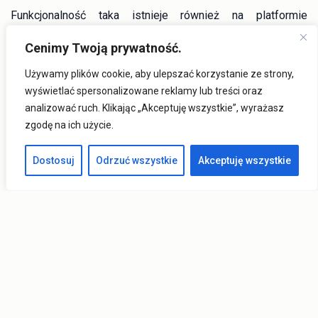
Funkcjonalność taka istnieje również na platformie
MONACO®. Automatyzacja polega na tym, że w module
Cenimy Twoją prywatność.
Analizy udostępnione są predefiniowane raporty. Jednym z
nich jest Analiza, gdzie jako parametry podano zakres dat
Używamy plików cookie, aby ulepszać korzystanie ze strony,
oraz opcjonalnie nr operatora / nr zlecenia. Generuje się
wyświetlać spersonalizowane reklamy lub treści oraz
wówczas plik Excel z zestawionymi danymi z obu
analizować ruch. Klikając „Akceptuję wszystkie”, wyrażasz
systemów (zewnętrzny RCP i REJESTRATOR MONACO®).
zgodę na ich użycie.
Funkcjonalność MONACO® obejmuje obszar kompetencji
pracowników, gdzie pracownik powiązany jest z typową
Dostosuj
Odrzuć wszystkie
Akceptuję wszystkie
operacją. Obsługując proces w systemie MONACO®,
przeprowadza się w czasie rzeczywistym operacje na
liście pracowników w sekcji szczegółów. Dzięki
funkcjonalności można określić kompetencje danego
pracownika, czyli jakie typy operacji, na jakich maszynach
potrafi wykonywać. Funkcjonalność kompetencji
pracowników MONACO®, uzupełnia uruchamiana z
przeglądarki aplikacja CMM. Aplikacja zawiera produkcyjny
kalendarz pracowników, narzędzie dla mistrzów, gdzie