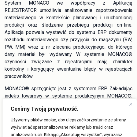
System MONACO we współpracy z Aplikacją
REJESTRATOR umożliwia analizowanie zapotrzebowania
materiałowego w kontekście planowanej i uruchomionej
produkcji oraz śledzenie przebiegu produkcji on-line.
Aplikacja pozwala wystawić do systemu ERP dokumenty
rozchodu materiałowego czy przyjęcia do magazynu (RW,
PW, MM) wraz z nr zlecenia produkcyjnego, do którego
dany materiał był wydawany. W systemie MONACO®
czynności związane z rejestracjami mają charakter
kontrolny i korygujący ewentualne błędy w rejestracjach
pracowników.
MONACO® sprzęgnięte jest z systemem ERP. Zakładając
indeks towarowy w systemie produkcyjnym MONACO®,
automatycznie pojawi się on w systemie ERP. Realizując
Cenimy Twoją prywatność.
zlecenie produkcyjne możemy w różnym stopniu korzystać
z danych zawartych w bazie magazynowej systemu ERP.
Używamy plików cookie, aby ulepszać korzystanie ze strony,
wyświetlać spersonalizowane reklamy lub treści oraz
Rozwiązania klasy MES stosowane w systemie
analizować ruch. Klikając „Akceptuję wszystkie”, wyrażasz