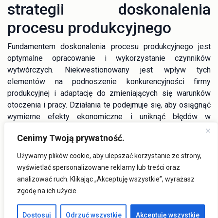
strategii doskonalenia
procesu produkcyjnego
Fundamentem doskonalenia procesu produkcyjnego jest
optymalne opracowanie i wykorzystanie czynników
wytwórczych. Niekwestionowany jest wpływ tych
elementów na podnoszenie konkurencyjności firmy
produkcyjnej i adaptację do zmieniających się warunków
otoczenia i pracy. Działania te podejmuje się, aby osiągnąć
wymierne efekty ekonomiczne i uniknąć błędów w
produkcji. Priorytetowe jest uzyskanie sprawności
Cenimy Twoją prywatność.
procesów produkcyjnych, terminowość wykonywania zadań,
opracowanie czynników wpływających na jakość produktów
Używamy plików cookie, aby ulepszać korzystanie ze strony,
i efektywność pracy, skracanie czasów międzyoperacyjnych
wyświetlać spersonalizowane reklamy lub treści oraz
czy minimalizacja zapasów. Istotną rolę w
analizować ruch. Klikając „Akceptuję wszystkie”, wyrażasz
przeprojektowaniu i doskonaleniu dotychczasowych
zgodę na ich użycie.
systemów produkcyjnych, odgrywają nowoczesne metody
organizacji i zarządzania procesami produkcyjnymi,
Dostosuj
Odrzuć wszystkie
Akceptuję wszystkie