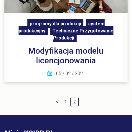
programy dla produkcji
system
produkcyjny
Techniczne Przygotowanie
Produkcji
Modyfikacja modelu
licencjonowania
05 / 02 / 2021
<
1
2