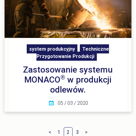
system produkcyjny
Techniczne
Przygotowanie Produkcji
Zastosowanie systemu
®
MONACO
w produkcji
odlewów.
05 / 03 / 2020
<
1
2
3
>