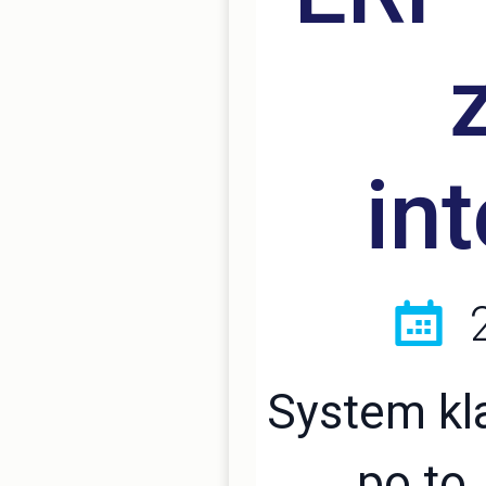
int
2
System kl
po to