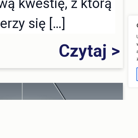
ą kwestię, z którą
erzy się […]
Czytaj >