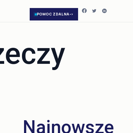
POMOC ZDALNA
zeczy
Najnowsze