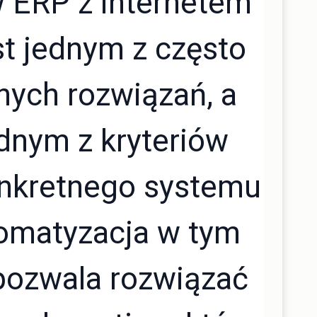
 ERP z internetem
st jednym z często
ych rozwiązań, a
ednym z kryteriów
nkretnego systemu
omatyzacja w tym
pozwala rozwiązać