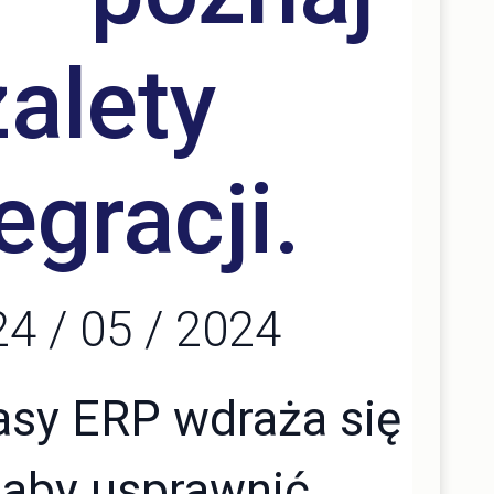
zalety
egracji.
4 / 05 / 2024
asy ERP wdraża się
, aby usprawnić