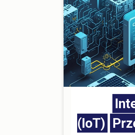
Int
(IoT)
Prz