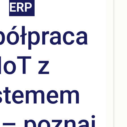
ERP
ółpraca
IoT z
stemem
– poznaj