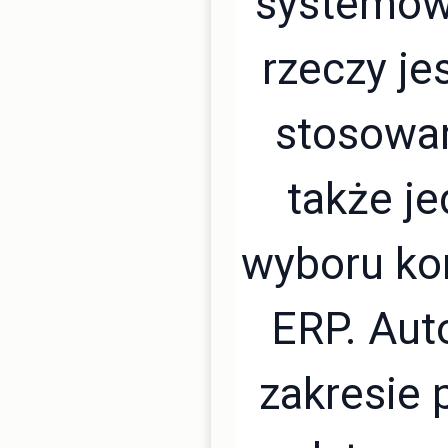
systemów
rzeczy je
stosowan
także j
wyboru ko
ERP. Aut
zakresie 