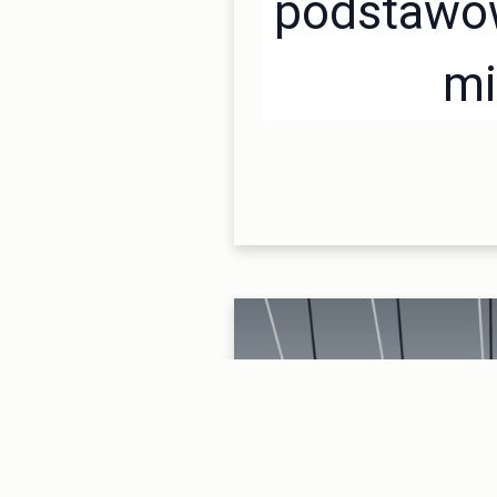
podstawow
mi