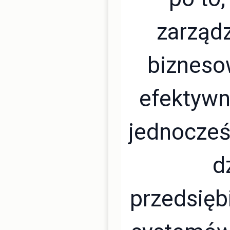
zarząd
bizneso
efektywn
jednocześ
d
przedsięb