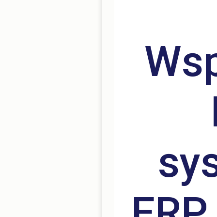
Wsp
sy
ERP 