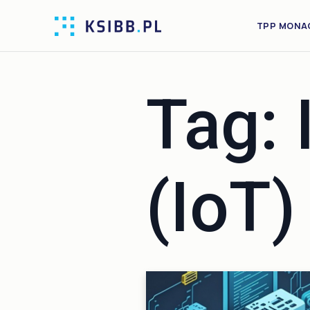
TPP MONA
Tag:
(IoT)