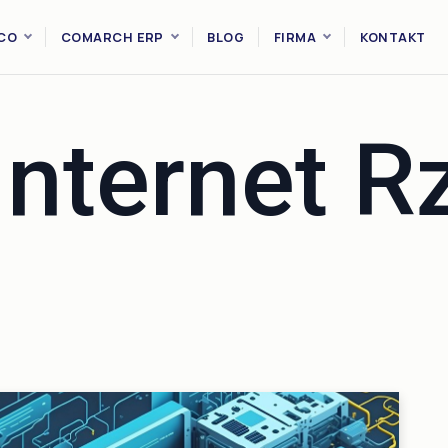
CO
COMARCH ERP
BLOG
FIRMA
KONTAKT
Internet R