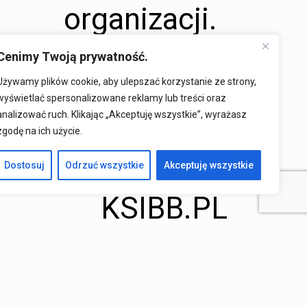
organizacji.
Cenimy Twoją prywatność.
19 / 11 /
Używamy plików cookie, aby ulepszać korzystanie ze strony,
wyświetlać spersonalizowane reklamy lub treści oraz
2025
analizować ruch. Klikając „Akceptuję wszystkie”, wyrażasz
zgodę na ich użycie.
Dostosuj
Odrzuć wszystkie
Akceptuję wszystkie
KSIBB.PL
na
Warsaw