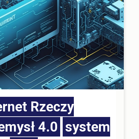
ernet Rzeczy
emysł 4.0
system