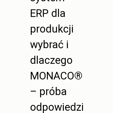
ERP dla
produkcji
wybrać i
dlaczego
MONACO®
– próba
odpowiedzi