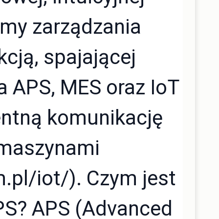
rmy zarządzania
cją, spajającej
a APS, MES oraz IoT
gentną komunikację
 maszynami
.pl/iot/). Czym jest
PS? APS (Advanced