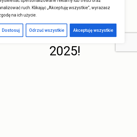
wyświetlać spersonalizowane reklamy lub treści oraz
analizować ruch. Klikając „Akceptuję wszystkie”, wyrażasz
Industry
zgodę na ich użycie.
Week
Dostosuj
Odrzuć wszystkie
Akceptuję wszystkie
2025!
05 / 11 /
2025
Kategorie