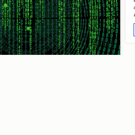
em ERP
system
rodukcyjny
tyzacja a