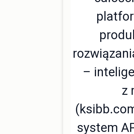
platfo
produk
rozwiązani
– inteli
z
(ksibb.com
system A