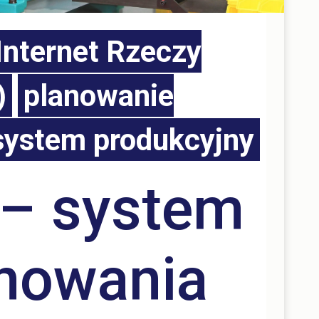
Internet Rzeczy
)
planowanie
system produkcyjny
– system
nowania