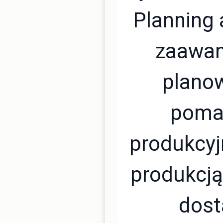
Planning 
zaawa
planow
poma
produkcyj
produkcją
dost