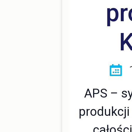
pr
K
1
APS – s
produkcji
całości