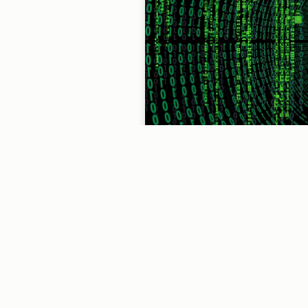
syst
p
Robo