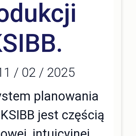
odukcji
SIBB.
1 / 02 / 2025
ystem planowania
 KSIBB jest częścią
owej, intuicyjnej