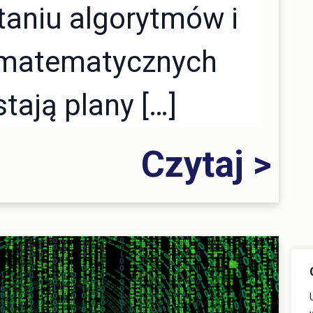
taniu algorytmów i
 matematycznych
tają plany […]
Czytaj >