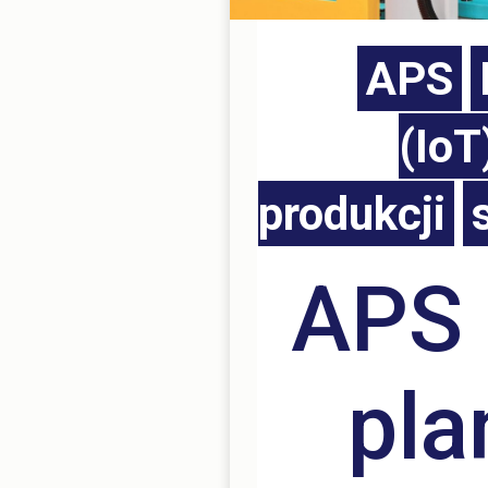
APS
(IoT
produkcji
APS 
pla