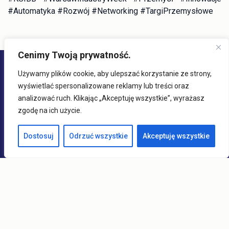
#Automatyka #Rozwój #Networking #TargiPrzemysłowe
Cenimy Twoją prywatność.
Używamy plików cookie, aby ulepszać korzystanie ze strony,
Misja KSIBB.PL
wyświetlać spersonalizowane reklamy lub treści oraz
analizować ruch. Klikając „Akceptuję wszystkie”, wyrażasz
Zapewniamy naszym Klientom kompleksową obsługę, na
zgodę na ich użycie.
którą składają się sprawdzone i nowoczesne rozwiązania
w zakresie wspomagania zarządzania przedsiębiorstwem
Dostosuj
Odrzuć wszystkie
Akceptuję wszystkie
oraz szeroki wybór sprzętu.
Kontakt
ul. Jaskrowa 15 43-382 Bielsko-Biała
ksibb@ksibb.com.pl